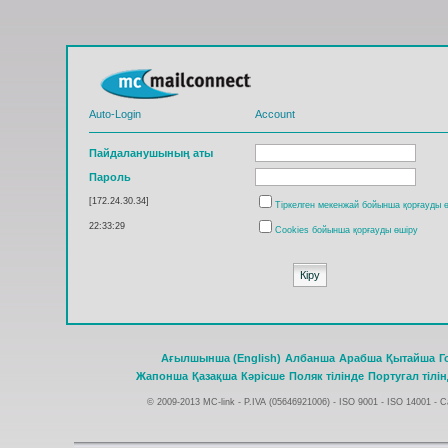
Auto-Login
Account
Пайдаланушының аты
Пароль
[172.24.30.34]
Тіркелген мекенжай бойынша қорғауды 
22:33:29
Cookies бойынша қорғауды өшіру
Ағылшынша (English)
Албанша
Арабша
Қытайша
Г
Жапонша
Қазақша
Кәрісше
Поляк тілінде
Португал тілі
© 2009-2013 MC-link - P.IVA (05646921006) -
ISO 9001 - ISO 14001
-
Ca