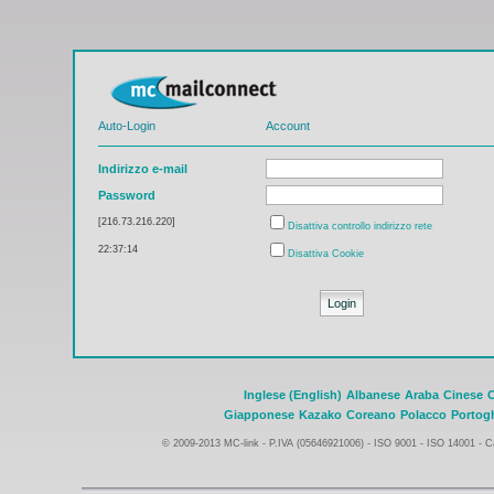
Auto-Login
Account
Indirizzo e-mail
Password
[216.73.216.220]
Disattiva controllo indirizzo rete
22:37:14
Disattiva Cookie
Inglese (English)
Albanese
Araba
Cinese
Giapponese
Kazako
Coreano
Polacco
Portog
© 2009-2013 MC-link - P.IVA (05646921006) -
ISO 9001 - ISO 14001
-
Ca